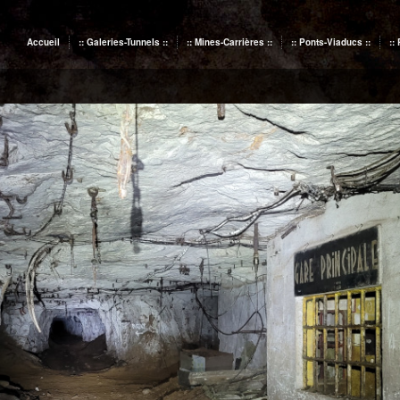
Accueil
:: Galeries-Tunnels ::
:: Mines-Carrières ::
:: Ponts-Viaducs ::
::