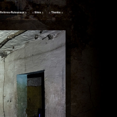
 Rivières-Ruisseaux ::
:: Sites ::
:: Thanks ::