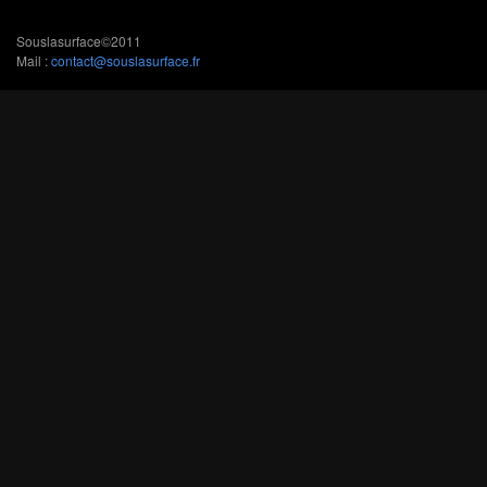
Souslasurface©2011
Mail :
contact@souslasurface.fr