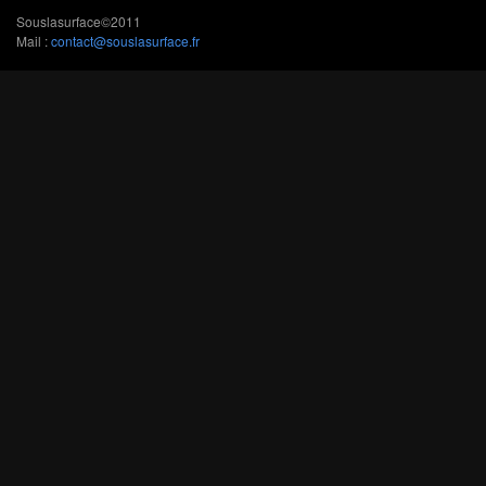
Souslasurface©2011
Mail :
contact@souslasurface.fr