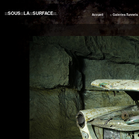
::SOUS::LA::SURFACE::
Accueil
:: Galeries-Tunnels 